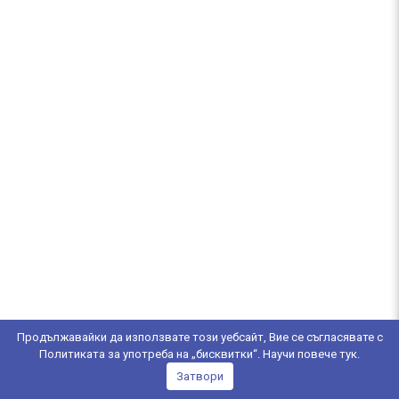
Продължавайки да използвате този уебсайт, Вие се съгласявате с
Политиката за употреба на „бисквитки“. Научи повече
тук
.
Затвори
Copyright © 2020 Filkab AD
b2b.filkab.com