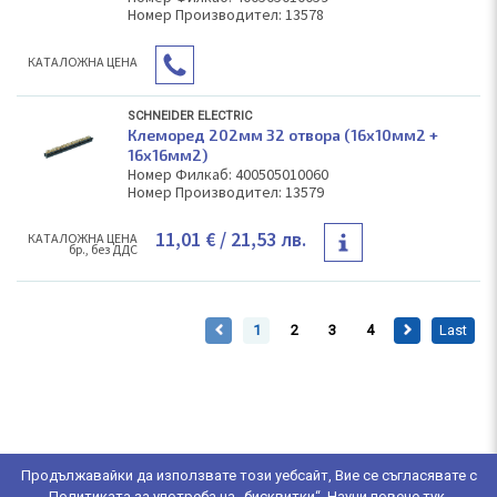
Номер Производител: 13578
КAТАЛОЖНА ЦЕНА
SCHNEIDER ELECTRIC
Клеморед 202мм 32 отвора (16х10мм2 +
16х16мм2)
Номер Филкаб: 400505010060
Номер Производител: 13579
11,01 €
/ 21,53 лв.
КAТАЛОЖНА ЦЕНА
бр., без ДДС
1
2
3
4
Last
Продължавайки да използвате този уебсайт, Вие се съгласявате с
Политиката за употреба на „бисквитки“. Научи повече
тук
.