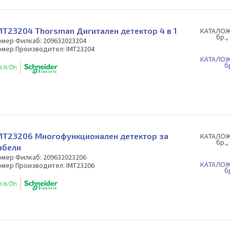
MT23204 Thorsman Дигитален детектор 4 в 1
КAТАЛОЖ
бр.,
омер Филкаб: 209632023204
омер Производител: IMT23204
КAТАЛОЖ
б
MT23206 Многофункционален детектор за
КAТАЛОЖ
бр.,
абели
омер Филкаб: 209632023206
КAТАЛОЖ
омер Производител: IMT23206
б