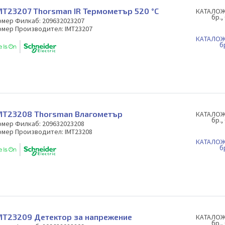
MT23207 Thorsman IR Термометър 520 °C
КAТАЛОЖ
бр.,
омер Филкаб: 209632023207
омер Производител: IMT23207
КAТАЛОЖ
б
MT23208 Thorsman Влагометър
КAТАЛОЖ
бр.,
омер Филкаб: 209632023208
омер Производител: IMT23208
КAТАЛОЖ
б
MT23209 Детектор за напрежение
КAТАЛОЖ
бр.,