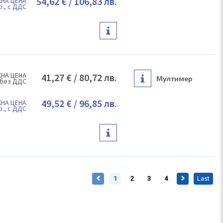
54,62 €
/
106,83 лв.
НА ЦЕНА
р., с ДДС
НА ЦЕНА
41,27 €
/
80,72 лв.
Мултимер
 без ДДС
49,52 €
/
96,85 лв.
НА ЦЕНА
р., с ДДС
1
2
3
4
Last