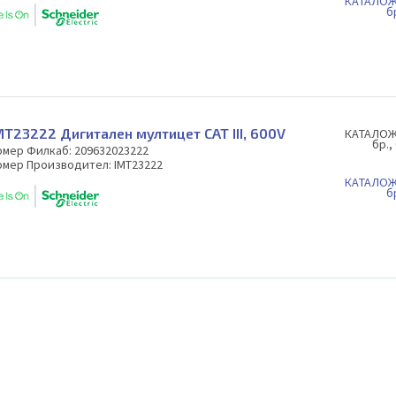
КAТАЛОЖ
б
MT23222 Дигитален мултицет САТ III, 600V
КAТАЛОЖ
бр.,
омер Филкаб: 209632023222
омер Производител: IMT23222
КAТАЛОЖ
б