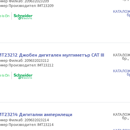
омер Филкаб: 209632023209
омер Производител: IMT23209
КAТАЛОЖ
б
MT23212 Джобен дигитален мултиметър САТ III
КAТАЛОЖ
бр.,
омер Филкаб: 209632023212
омер Производител: IMT23212
КAТАЛОЖ
б
MT23214 Дигитални амперклещи
КAТАЛОЖ
бр.,
омер Филкаб: 209632023214
омер Производител: IMT23214