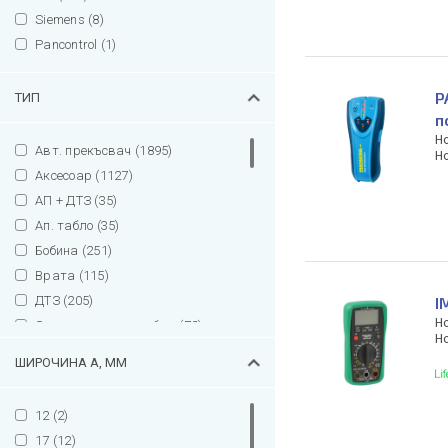
Siemens (8)
Pancontrol (1)
P
ТИП
п
Н
Авт. прекъсвач (1895)
Н
Аксесоар (1127)
АП + ДТЗ (35)
Ап. табло (35)
Бобина (251)
Врата (115)
ДТЗ (205)
I
Н
Заключване на табла (72)
Н
Импулсно реле (26)
ШИРОЧИНА A, MM
Канал прорязан (10)
Капак (16)
12 (2)
Контакт (412)
17 (12)