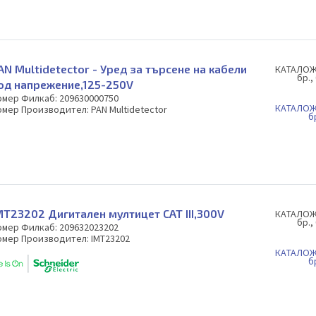
AN Multidetector - Уред за търсене на кабели
КAТАЛОЖ
бр.,
од напрежение,125-250V
омер Филкаб: 209630000750
КAТАЛОЖ
омер Производител: PAN Multidetector
б
MT23202 Дигитален мултицет САТ III,300V
КAТАЛОЖ
бр.,
омер Филкаб: 209632023202
омер Производител: IMT23202
КAТАЛОЖ
б