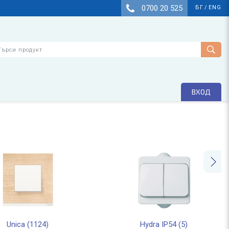
0700 20 525
БГ
/
ENG
рси
ВХОД
Unica (1124)
Hydra IP54 (5)